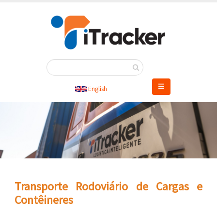
Pular
para
o
conteúdo
principal
English
Transporte Rodoviário de Cargas e
Contêineres